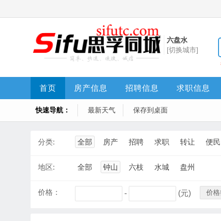
六盘水
[切换城市]
首页
房产信息
招聘信息
求职信息
快速导航：
最新天气
保存到桌面
分类:
全部
房产
招聘
求职
转让
便民
地区:
全部
钟山
六枝
水城
盘州
价格：
价格
-
(元)